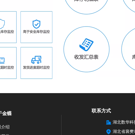
联系方式
于金蝶
湖北数华科
司介绍
湖北省襄樊