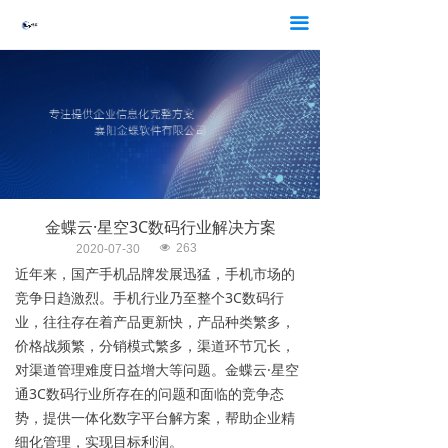
首页
끀
产品
行业方案
数字化转型
服务与支持
金蝶云·星空3C数码行业解决方案
客户案例
넶
263
2020-07-30
近年来，国产手机品牌发展迅猛，手机市场的
新闻资讯
竞争日趋激烈。手机行业乃至整个3C数码行
业，往往存在着产品更新快，产品种类繁多，
关于金蝶
价格战频繁，分销模式繁多，渠道环节冗长，
对渠道管理难度日益增大等问题。金蝶云·星空
通3C数码行业所存在的问题和面临的竞争态
势，提供一体化数字平台解方案，帮助企业精
细化管理，实现目标利润。